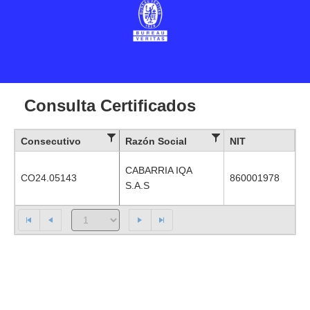
Consulta Certificados
Consecutivo
Razón Social
NIT
CABARRIA IQA
CO24.05143
860001978
S.A.S